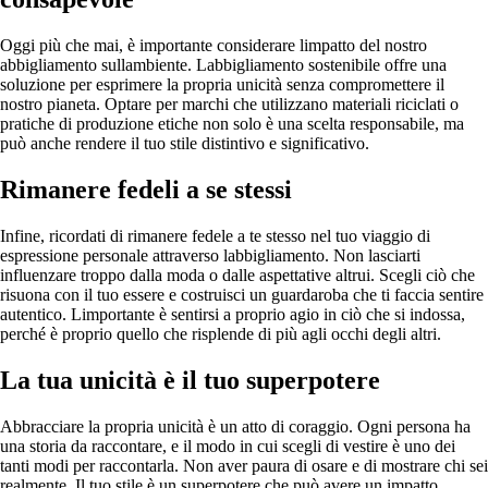
Oggi più che mai, è importante considerare limpatto del nostro
abbigliamento sullambiente. Labbigliamento sostenibile offre una
soluzione per esprimere la propria unicità senza compromettere il
nostro pianeta. Optare per marchi che utilizzano materiali riciclati o
pratiche di produzione etiche non solo è una scelta responsabile, ma
può anche rendere il tuo stile distintivo e significativo.
Rimanere fedeli a se stessi
Infine, ricordati di rimanere fedele a te stesso nel tuo viaggio di
espressione personale attraverso labbigliamento. Non lasciarti
influenzare troppo dalla moda o dalle aspettative altrui. Scegli ciò che
risuona con il tuo essere e costruisci un guardaroba che ti faccia sentire
autentico. Limportante è sentirsi a proprio agio in ciò che si indossa,
perché è proprio quello che risplende di più agli occhi degli altri.
La tua unicità è il tuo superpotere
Abbracciare la propria unicità è un atto di coraggio. Ogni persona ha
una storia da raccontare, e il modo in cui scegli di vestire è uno dei
tanti modi per raccontarla. Non aver paura di osare e di mostrare chi sei
realmente. Il tuo stile è un superpotere che può avere un impatto