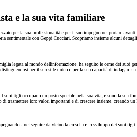
sta e la sua vita familiare
ato per la sua professionalità e per il suo impegno nel portare avanti in
toria sentimentale con Geppi Cucciari. Scopriamo insieme alcuni dettagli
miglia legata al mondo dellinformazione, ha seguito le orme dei suoi ge
, distinguendosi per il suo stile unico e per la sua capacità di indagare 
oi figli occupano un posto speciale nella sua vita, e sono la sua fonte d
i trasmettere loro valori importanti e di crescere insieme, creando un 
gnandosi nel seguire da vicino la crescita e lo sviluppo dei suoi figli. 