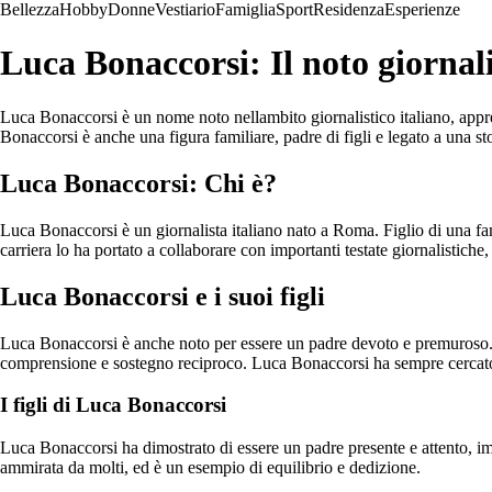
Bellezza
Hobby
Donne
Vestiario
Famiglia
Sport
Residenza
Esperienze
Luca Bonaccorsi: Il noto giornali
Luca Bonaccorsi è un nome noto nellambito giornalistico italiano, apprezz
Bonaccorsi è anche una figura familiare, padre di figli e legato a una s
Luca Bonaccorsi: Chi è?
Luca Bonaccorsi è un giornalista italiano nato a Roma. Figlio di una fa
carriera lo ha portato a collaborare con importanti testate giornalistiche
Luca Bonaccorsi e i suoi figli
Luca Bonaccorsi è anche noto per essere un padre devoto e premuroso. I su
comprensione e sostegno reciproco. Luca Bonaccorsi ha sempre cercato d
I figli di Luca Bonaccorsi
Luca Bonaccorsi ha dimostrato di essere un padre presente e attento, impe
ammirata da molti, ed è un esempio di equilibrio e dedizione.