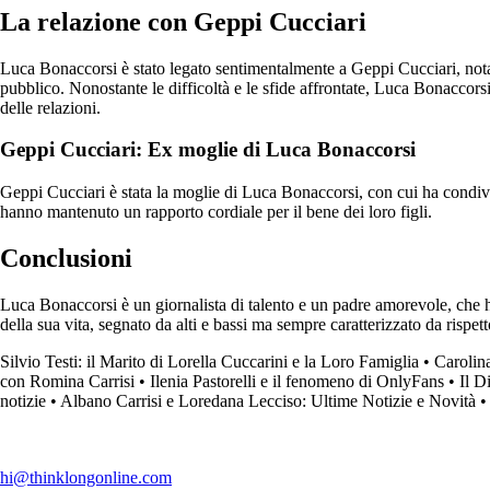
La relazione con Geppi Cucciari
Luca Bonaccorsi è stato legato sentimentalmente a Geppi Cucciari, nota co
pubblico. Nonostante le difficoltà e le sfide affrontate, Luca Bonacco
delle relazioni.
Geppi Cucciari: Ex moglie di Luca Bonaccorsi
Geppi Cucciari è stata la moglie di Luca Bonaccorsi, con cui ha condivi
hanno mantenuto un rapporto cordiale per il bene dei loro figli.
Conclusioni
Luca Bonaccorsi è un giornalista di talento e un padre amorevole, che ha
della sua vita, segnato da alti e bassi ma sempre caratterizzato da risp
Silvio Testi: il Marito di Lorella Cuccarini e la Loro Famiglia
•
Carolin
con Romina Carrisi
•
Ilenia Pastorelli e il fenomeno di OnlyFans
•
Il D
notizie
•
Albano Carrisi e Loredana Lecciso: Ultime Notizie e Novità
•
hi@thinklongonline.com