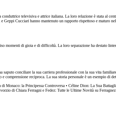
nduttrice televisiva e attrice italiana. La loro relazione è stata al cent
rsi e Geppi Cucciari hanno mantenuto un rapporto rispettoso e maturo ne
so momenti di gioia e di difficoltà. La loro separazione ha destato lint
 saputo conciliare la sua carriera professionale con la sua vita familia
etto e comprensione reciproca. La sua storia personale è un esempio di de
a di Monaco: la Principessa Controversa
•
Céline Dion: La Sua Battagli
ivorzio di Chiara Ferragni e Fedez: Tutte le Ultime Novità su Ferragnez