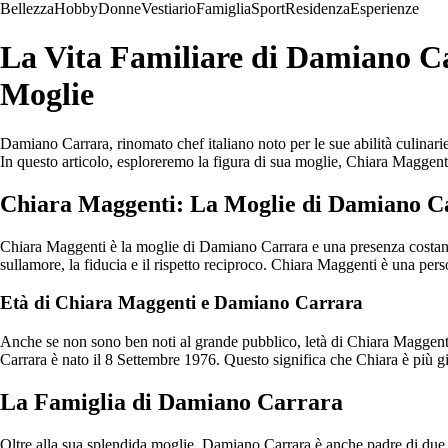
Bellezza
Hobby
Donne
Vestiario
Famiglia
Sport
Residenza
Esperienze
La Vita Familiare di Damiano Ca
Moglie
Damiano Carrara, rinomato chef italiano noto per le sue abilità culinar
In questo articolo, esploreremo la figura di sua moglie, Chiara Maggenti,
Chiara Maggenti: La Moglie di Damiano C
Chiara Maggenti è la moglie di Damiano Carrara e una presenza costante 
sullamore, la fiducia e il rispetto reciproco. Chiara Maggenti è una pers
Età di Chiara Maggenti e Damiano Carrara
Anche se non sono ben noti al grande pubblico, letà di Chiara Maggent
Carrara è nato il 8 Settembre 1976. Questo significa che Chiara è più g
La Famiglia di Damiano Carrara
Oltre alla sua splendida moglie, Damiano Carrara è anche padre di due me