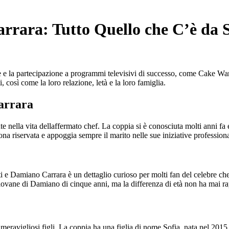
rrara: Tutto Quello che C’è da 
ie e la partecipazione a programmi televisivi di successo, come Cake Wa
 così come la loro relazione, letà e la loro famiglia.
arrara
nella vita dellaffermato chef. La coppia si è conosciuta molti anni fa e
ona riservata e appoggia sempre il marito nelle sue iniziative professiona
i e Damiano Carrara è un dettaglio curioso per molti fan del celebre 
iovane di Damiano di cinque anni, ma la differenza di età non ha mai rap
ravigliosi figli. La coppia ha una figlia di nome Sofia, nata nel 2015, c