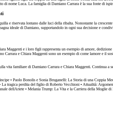
to di nome Luca. La famiglia di Damiano Carrara è la sua fonte di ispiraz
ti
a e riservata lontano dalle luci della ribalta. Nonostante la crescente 
pagna ideale di Damiano, supportandolo in ogni sua decisione e condivide
ara Maggenti e i loro figli rappresenta un esempio di amore, dedizione 
ano Carrara e Chiara Maggenti sono un esempio di come lamore e il soste
ulla vita familiare di Damiano Carrara e Chiara Maggenti. Continua a segu
rincipe
•
Paolo Bonolis e Sonia Bruganelli: La Storia di una Coppia Med
•
La tragica perdita del figlio di Roberto Vecchioni
•
Attualità: Argoment
nale dellAriete
•
Melania Trump: La Vita e la Carriera della Moglie d