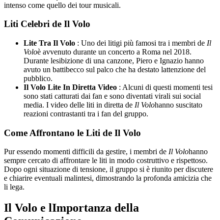
intenso come quello dei tour musicali.
Liti Celebri de Il Volo
Lite Tra Il Volo
: Uno dei litigi più famosi tra i membri de
Il
Volo
è avvenuto durante un concerto a Roma nel 2018.
Durante lesibizione di una canzone, Piero e Ignazio hanno
avuto un battibecco sul palco che ha destato lattenzione del
pubblico.
Il Volo Lite In Diretta Video
: Alcuni di questi momenti tesi
sono stati catturati dai fan e sono diventati virali sui social
media. I video delle liti in diretta de
Il Volo
hanno suscitato
reazioni contrastanti tra i fan del gruppo.
Come Affrontano le Liti de Il Volo
Pur essendo momenti difficili da gestire, i membri de
Il Volo
hanno
sempre cercato di affrontare le liti in modo costruttivo e rispettoso.
Dopo ogni situazione di tensione, il gruppo si è riunito per discutere
e chiarire eventuali malintesi, dimostrando la profonda amicizia che
li lega.
Il Volo e lImportanza della