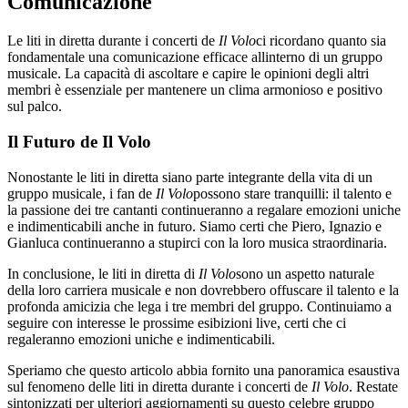
Comunicazione
Le liti in diretta durante i concerti de
Il Volo
ci ricordano quanto sia
fondamentale una comunicazione efficace allinterno di un gruppo
musicale. La capacità di ascoltare e capire le opinioni degli altri
membri è essenziale per mantenere un clima armonioso e positivo
sul palco.
Il Futuro de Il Volo
Nonostante le liti in diretta siano parte integrante della vita di un
gruppo musicale, i fan de
Il Volo
possono stare tranquilli: il talento e
la passione dei tre cantanti continueranno a regalare emozioni uniche
e indimenticabili anche in futuro. Siamo certi che Piero, Ignazio e
Gianluca continueranno a stupirci con la loro musica straordinaria.
In conclusione, le liti in diretta di
Il Volo
sono un aspetto naturale
della loro carriera musicale e non dovrebbero offuscare il talento e la
profonda amicizia che lega i tre membri del gruppo. Continuiamo a
seguire con interesse le prossime esibizioni live, certi che ci
regaleranno emozioni uniche e indimenticabili.
Speriamo che questo articolo abbia fornito una panoramica esaustiva
sul fenomeno delle liti in diretta durante i concerti de
Il Volo
. Restate
sintonizzati per ulteriori aggiornamenti su questo celebre gruppo