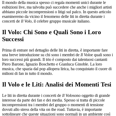
Il mondo della musica spesso ci regala momenti unici durante le
esibizioni live, ma talvolta può succedere che anche i migliori artisti
abbiano piccole incomprensioni o litigi sul palco. In questo articolo
esamineremo da vicino il fenomeno delle liti in diretta durante i
concerti de
Il Volo
, il celebre gruppo musicale italiano.
Il Volo: Chi Sono e Quali Sono i Loro
Successi
Prima di entrare nel dettaglio delle liti in diretta, è importante fare
una breve introduzione su chi sono i membri de
Il Volo
e quali sono i
loro successi più grandi. Il trio è composto dai talentuosi cantanti
Piero Barone, Ignazio Boschetto e Gianluca Ginoble. La loro
musica, che spazia dal pop allopera lirica, ha conquistato il cuore di
milioni di fan in tutto il mondo.
Il Volo e le Liti: Analisi dei Momenti Tesi
Le liti in diretta durante i concerti de
Il Volo
sono oggetto di grande
interesse da parte dei fan e dei media. Spesso si tratta di piccole
incomprensioni tra i membri del gruppo o momenti di tensione
dovuti allo stress della vita on the road. Tuttavia, è importante
sottolineare che queste situazioni sono normali in un ambiente così